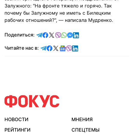
Залужного: "На фронте тяжело и горячо. Так
почему бы Залужному не иметь с Билецким
рабочих отношений?", — написала Мудренко.
отправить в Telegram
поделиться в Facebook
поделиться в X
отправить в Viber
отправить в Whatsapp
отправить в Messenger
отправить в LinkedIn
Поделиться:
Читайте в Telegram
Читайте в Facebook
Читайте в X
Читайте в Google news
Читайте в Viber
Читайте в LinkedIn
Читайте нас в:
НОВОСТИ
МНЕНИЯ
РЕЙТИНГИ
СПЕЦТЕМЫ