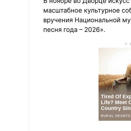
В ноябре во Дворце искусс
масштабное культурное со
вручения Национальной му
песня года – 2026».