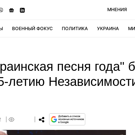
МНЕНИЯ
Ы
ВОЕННЫЙ ФОКУС
ПОЛИТИКА
УКРАИНА
МИ
ОНОМИКА
ДИДЖИТАЛ
АВТО
МИРФАН
КУЛЬТ
аинская песня года" 
35-летию Независимост
2
0