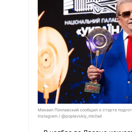
Михаил Поплавский сообщил о старте подгото
Instagram / @poplavskiy_michail