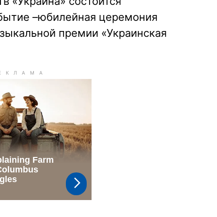
тв «Украина» состоится
бытие –юбилейная церемония
зыкальной премии «Украинская