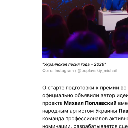
"Украинская песня года – 2026"
Фото: Instagram / @poplavskiy_michail
О старте подготовки к премии во
официально объявили автор идеи
проекта
Михаил Поплавский
вме
народным артистом Украины
Пав
команда профессионалов активно
номинации, разрабатывается сце