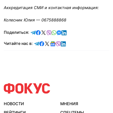
Аккредитация СМИ и контактная информация:
Колесник Юлия — 0675888868
отправить в Telegram
поделиться в Facebook
поделиться в X
отправить в Viber
отправить в Whatsapp
отправить в Messenger
отправить в LinkedIn
Поделиться:
Читайте в Telegram
Читайте в Facebook
Читайте в X
Читайте в Google news
Читайте в Viber
Читайте в LinkedIn
Читайте нас в:
НОВОСТИ
МНЕНИЯ
РЕЙТИНГИ
СПЕЦТЕМЫ