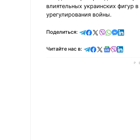
влиятельных украинских фигур в
урегулирования войны.
отправить в Telegram
поделиться в Face
поделиться в X
отправить в V
отправить 
отправит
отправ
Поделиться:
Читайте в Telegram
Читайте в Faceb
Читайте в X
Читайте в 
Читайте в
Читайт
Читайте нас в: