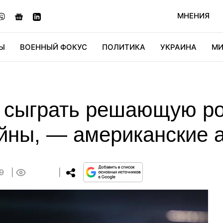
МНЕНИЯ
Ы
ВОЕННЫЙ ФОКУС
ПОЛИТИКА
УКРАИНА
МИ
ОНОМИКА
ДИДЖИТАЛ
АВТО
МИРФАН
КУЛЬТ
 сыграть решающую ро
йны, — американские 
09
0