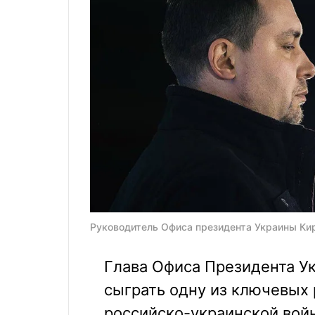
Руководитель Офиса президента Украины Ки
Глава Офиса Президента У
сыграть одну из ключевых
российско-украинской вой