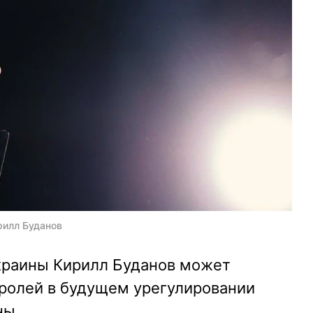
рилл Буданов
краины Кирилл Буданов может
 ролей в будущем урегулировании
ны.