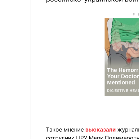
Такое мнение
высказали
журнали
сотрудник ЦРУ Марк Полимеропул