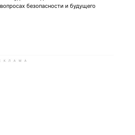
 вопросах безопасности и будущего
book
iber
в Whatsapp
ь в Messenger
ить в LinkedIn
ook
Google news
 Viber
е в LinkedIn