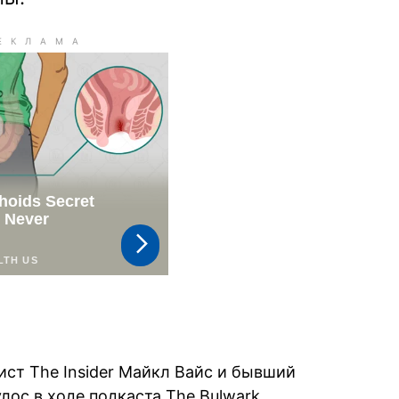
ст The Insider Майкл Вайс и бывший
ос в ходе подкаста The Bulwark.