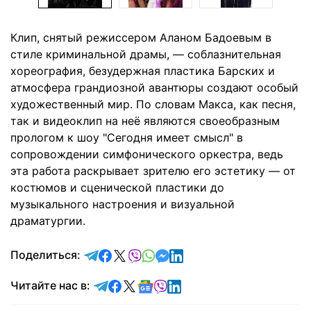
Клип, снятый режиссером Аланом Бадоевым в
стиле криминальной драмы, — соблазнительная
хореография, безудержная пластика Барских и
атмосфера грандиозной авантюры создают особый
художественный мир. По словам Макса, как песня,
так и видеоклип на неё являются своеобразным
прологом к шоу "Сегодня имеет смысл" в
сопровождении симфонического оркестра, ведь
эта работа раскрывает зрителю его эстетику — от
костюмов и сценической пластики до
музыкального настроения и визуальной
драматургии.
отправить в Telegram
поделиться в Facebook
поделиться в X
отправить в Viber
отправить в Whatsapp
отправить в Messenger
отправить в LinkedIn
Поделиться:
Читайте в Telegram
Читайте в Facebook
Читайте в X
Читайте в Google news
Читайте в Viber
Читайте в LinkedIn
Читайте нас в: