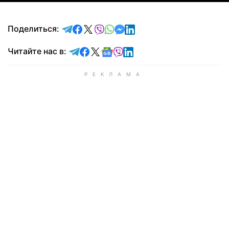
отправить в Telegram
поделиться в Facebook
поделиться в X
отправить в Viber
отправить в Whatsapp
отправить в Messenger
отправить в LinkedIn
Поделиться:
Читайте в Telegram
Читайте в Facebook
Читайте в X
Читайте в Google news
Читайте в Viber
Читайте в LinkedIn
Читайте нас в: