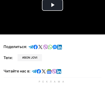
Play
Video
отправить в Telegram
поделиться в Facebook
поделиться в X
отправить в Viber
отправить в Whatsapp
отправить в Messenger
отправить в LinkedIn
Поделиться:
Теги:
BON JOVI
Читайте в Telegram
Читайте в Facebook
Читайте в X
Читайте в Google news
Читайте в Viber
Читайте в LinkedIn
Читайте нас в: