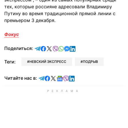
тех, которые россияне адресовали Владимиру
Путину во время традиционной прямой линии с
премьером 3 декабря.
Фокус
отправить в Telegram
поделиться в Facebook
поделиться в X
отправить в Viber
отправить в Whatsapp
отправить в Messenger
отправить в LinkedIn
Поделиться:
Теги:
НЕВСКИЙ ЭКСПРЕСС
ПОДРЫВ
Читайте в Telegram
Читайте в Facebook
Читайте в X
Читайте в Google news
Читайте в Viber
Читайте в LinkedIn
Читайте нас в: