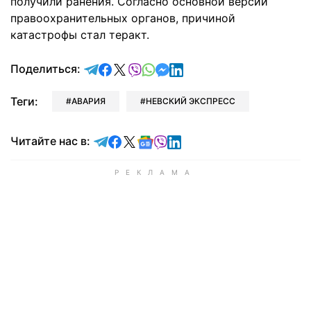
получили ранения. Согласно основной версии
правоохранительных органов, причиной
катастрофы стал теракт.
отправить в Telegram
поделиться в Facebook
поделиться в X
отправить в Viber
отправить в Whatsapp
отправить в Messenger
отправить в LinkedIn
Поделиться:
Теги:
АВАРИЯ
НЕВСКИЙ ЭКСПРЕСС
Читайте в Telegram
Читайте в Facebook
Читайте в X
Читайте в Google news
Читайте в Viber
Читайте в LinkedIn
Читайте нас в: