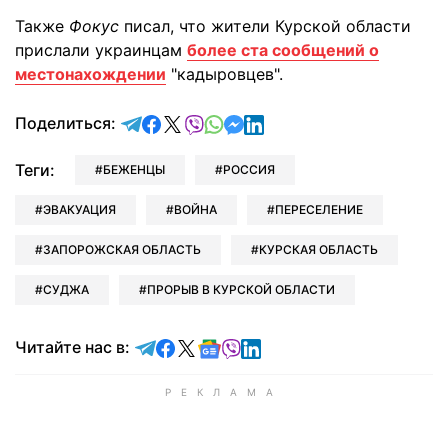
Также
Фокус
писал, что жители Курской области
прислали украинцам
более ста сообщений о
местонахождении
"кадыровцев".
отправить в Telegram
поделиться в Facebook
поделиться в X
отправить в Viber
отправить в Whatsapp
отправить в Messenger
отправить в LinkedIn
Поделиться:
Теги:
БЕЖЕНЦЫ
РОССИЯ
ЭВАКУАЦИЯ
ВОЙНА
ПЕРЕСЕЛЕНИЕ
ЗАПОРОЖСКАЯ ОБЛАСТЬ
КУРСКАЯ ОБЛАСТЬ
СУДЖА
ПРОРЫВ В КУРСКОЙ ОБЛАСТИ
Читайте в Telegram
Читайте в Facebook
Читайте в X
Читайте в Google news
Читайте в Viber
Читайте в LinkedIn
Читайте нас в: