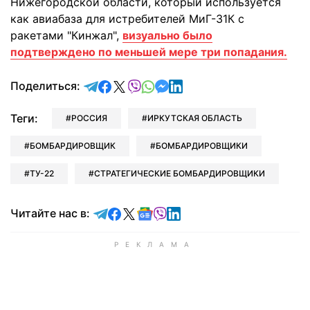
Нижегородской области, который используется
как авиабаза для истребителей МиГ-31К с
ракетами "Кинжал",
визуально было
подтверждено по меньшей мере три попадания.
отправить в Telegram
поделиться в Facebook
поделиться в X
отправить в Viber
отправить в Whatsapp
отправить в Messenger
отправить в LinkedIn
Поделиться:
Теги:
РОССИЯ
ИРКУТСКАЯ ОБЛАСТЬ
БОМБАРДИРОВЩИК
БОМБАРДИРОВЩИКИ
ТУ-22
СТРАТЕГИЧЕСКИЕ БОМБАРДИРОВЩИКИ
Читайте в Telegram
Читайте в Facebook
Читайте в X
Читайте в Google news
Читайте в Viber
Читайте в LinkedIn
Читайте нас в: