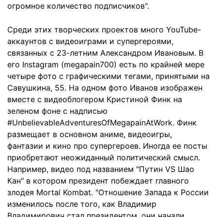
огромное количество подписчиков".
Среди этих творческих проектов много YouTube-
аккаунтов с видеоиграми и супергероями,
связанных с 23-летним Александром Ивановым. В
его Instagram (megapain700) есть по крайней мере
четыре фото с графическими тегами, принятыми на
Савушкина, 55. На одном фото Иванов изображен
вместе с видеоблогером Кристиной Финк на
зеленом фоне с надписью
#UnbelievableAdventuresOfMegapainAtWork. Финк
размещает в основном аниме, видеоигры,
фантазии и кино про супергероев. Иногда ее посты
приобретают неожиданный политический смысл.
Например, видео под названием "Путин VS Шао
Кан" в котором президент побеждает главного
злодея Mortal Kombat. "Отношение Запада к России
изменилось после того, как Владимир
Владимирович стал президентом, они начали