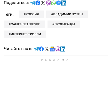
отправить в Telegram
поделиться в Facebook
поделиться в X
отправить в Viber
отправить в Whatsapp
отправить в Messenger
отправить в LinkedIn
Поделиться:
Теги:
РОССИЯ
ВЛАДИМИР ПУТИН
САНКТ-ПЕТЕРБУРГ
ПРОПАГАНДА
ИНТЕРНЕТ-ТРОЛЛИ
Читайте в Telegram
Читайте в Facebook
Читайте в X
Читайте в Google news
Читайте в Viber
Читайте в LinkedIn
Читайте нас в: