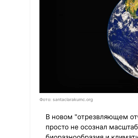
Фото: santaclarakumc.org
В новом "отрезвляющем отч
просто не осознал масштаб
биоразнообразия и климат