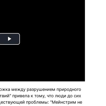
Play
Video
держка между разрушением природного
вий" привела к тому, что люди до сих
уществующей проблемы: "Мейнстрим не