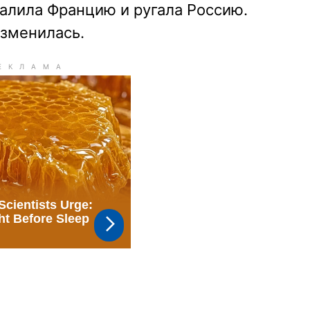
валила Францию и ругала Россию.
изменилась.