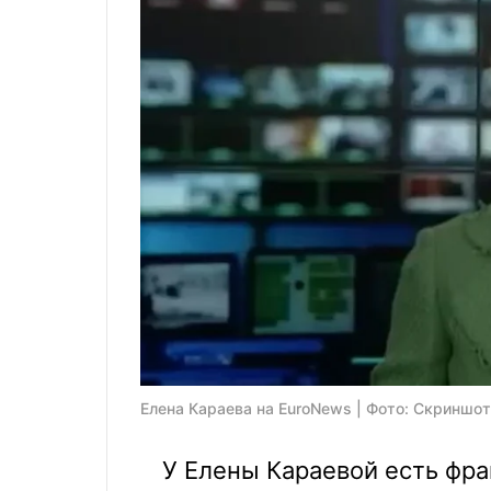
Елена Караева на EuroNews | Фото: Скриншот
У Елены Караевой есть фра