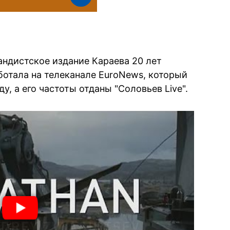
андистское издание Караева 20 лет
ботала на телеканале EuroNews, который
у, а его частоты отданы "Соловьев Live".