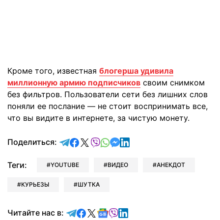
Кроме того, известная
блогерша удивила
миллионную армию подписчиков
своим снимком
без фильтров. Пользователи сети без лишних слов
поняли ее послание — не стоит воспринимать все,
что вы видите в интернете, за чистую монету.
отправить в Telegram
поделиться в Facebook
поделиться в X
отправить в Viber
отправить в Whatsapp
отправить в Messenger
отправить в LinkedIn
Поделиться:
Теги:
YOUTUBE
ВИДЕО
АНЕКДОТ
КУРЬЕЗЫ
ШУТКА
Читайте в Telegram
Читайте в Facebook
Читайте в X
Читайте в Google news
Читайте в Viber
Читайте в LinkedIn
Читайте нас в: