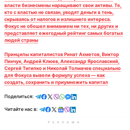
власти бизнесмены наращивают свои активы. Те,
кто с властью не связан, уводят деньги в тень,
скрываясь от налогов и излишнего интереса.
Фокус не обошел вниманием ни тех, ни других и
представляет ежегодный рейтинг самых богатых
людей страны
Принципы капиталистов Ринат Ахметов, Виктор
Пинчук, Андрей Клюев, Александр Ярославский,
Сергей Тигипко и Николай Толмачев специально
для Фокуса вывели формулу успеха — как
создать, сохранить и приумножить капитал
отправить в Telegram
поделиться в Facebook
поделиться в X
отправить в Viber
отправить в Whatsapp
отправить в Messenger
отправить в LinkedIn
Поделиться:
Читайте в Telegram
Читайте в Facebook
Читайте в X
Читайте в Google news
Читайте в Viber
Читайте в LinkedIn
Читайте нас в: