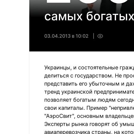
самых богатых
03.04.2013 в 10:02
0
Украинцы, и состоятельные гражд
делиться с государством. Не про
представить его убыточным и д
тренд украинской предпринимате
позволяет богатым людям сегодн
свои капиталы. Пример "непривл
"АэроСвит", основным владельце
Эксперты рынка говорят об умы
авиаперевозчика страны, на кото