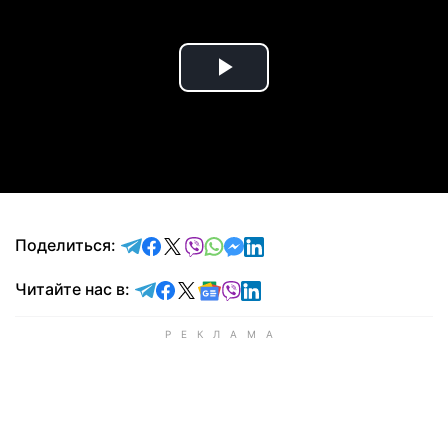
Play
Video
отправить в Telegram
поделиться в Facebook
поделиться в X
отправить в Viber
отправить в Whatsapp
отправить в Messenger
отправить в LinkedIn
Поделиться:
Читайте в Telegram
Читайте в Facebook
Читайте в X
Читайте в Google news
Читайте в Viber
Читайте в LinkedIn
Читайте нас в: