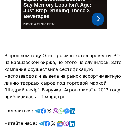
В прошлом году Олег Гросман хотел провести IPO
на Варшавской бирже, но этого не случилось. Зато
компания осуществила сертификацию
маслозаводов и вывела на рынок ассортиментную
линию твердых сыров под торговой маркой
"Щедрий вечір". Выручка "Агрополиса" в 2012 году
приблизилась к 1 млрд грн.
отправить в Telegram
поделиться в Facebook
поделиться в X
отправить в Viber
отправить в Whatsapp
отправить в Messenger
отправить в LinkedIn
Поделиться:
Читайте в Telegram
Читайте в Facebook
Читайте в X
Читайте в Google news
Читайте в Viber
Читайте в LinkedIn
Читайте нас в: