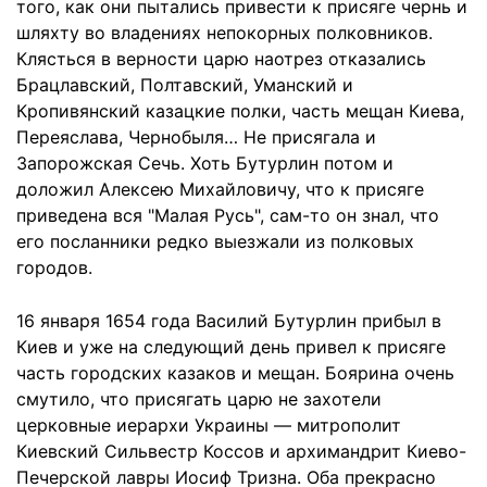
того, как они пытались привести к присяге чернь и
шляхту во владениях непокорных полковников.
Клясться в верности царю наотрез отказались
Брацлавский, Полтавский, Уманский и
Кропивянский казацкие полки, часть мещан Киева,
Переяслава, Чернобыля… Не присягала и
Запорожская Сечь. Хоть Бутурлин потом и
доложил Алексею Михайловичу, что к присяге
приведена вся "Малая Русь", сам-то он знал, что
его посланники редко выезжали из полковых
городов.
16 января 1654 года Василий Бутурлин прибыл в
Киев и уже на следующий день привел к присяге
часть городских казаков и мещан. Боярина очень
смутило, что присягать царю не захотели
церковные иерархи Украины — митрополит
Киевский Сильвестр Коссов и архимандрит Киево-
Печерской лавры Иосиф Тризна. Оба прекрасно