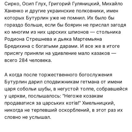
Сирко, Осип Глух, Григорий Гуляницкий, Михайло
Ханенко и другие украинские полковники, имен
которых Бутурлин уже не помнил. Их было бы
гораздо больше, если бы боярин не прислал загодя
ко многим из них царских шпионов — стольника
Родиона Стрешнева и дьяка Мартемьяна
Бредихина с богатыми дарами. И все же в итоге
присягу приняли на удивление мало казаков —
всего 284 человека.
А когда после торжественного богослужения
Бутурлин дарил сподвижникам гетмана от имени
царя собольи шубы, в негустой толпе, собравшейся
у церкви, послышалось: "Негоже козакам
продаватися за царських котів!" Хмельницкий,
никогда не терпевший оскорблений, в этот раз их
словно не услышал.