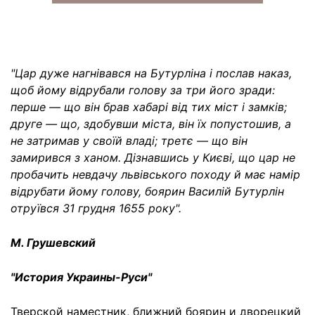
"Цар дуже нагнівався на Бутурліна і послав наказ,
щоб йому відрубали голову за три його зради:
перше — що він брав хабарі від тих міст і замків;
друге — що, здобувши міста, він їх попустошив, а
не затримав у своїй владі; третє — що він
замирився з ханом. Дізнавшись у Києві, що цар не
пробачить невдачу львівського походу й має намір
відрубати йому голову, боярин Василій Бутурлін
отруївся 31 грудня 1655 року".
М. Грушевский
"История Украины-Руси"
Тверской наместник, ближний боярин и дворецкий