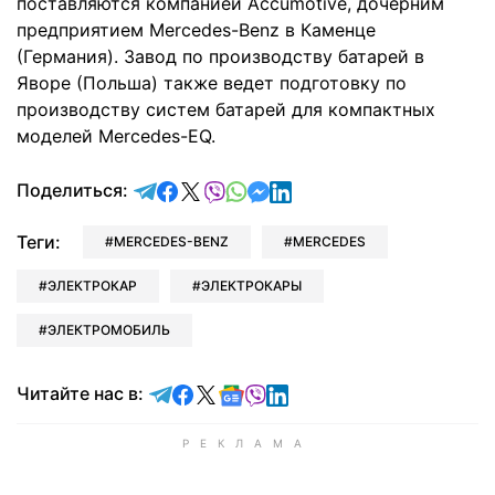
поставляются компанией Accumotive, дочерним
предприятием Mercedes-Benz в Каменце
(Германия). Завод по производству батарей в
Яворе (Польша) также ведет подготовку по
производству систем батарей для компактных
моделей Mercedes-EQ.
отправить в Telegram
поделиться в Facebook
поделиться в X
отправить в Viber
отправить в Whatsapp
отправить в Messenger
отправить в LinkedIn
Поделиться:
Теги:
MERCEDES-BENZ
MERCEDES
ЭЛЕКТРОКАР
ЭЛЕКТРОКАРЫ
ЭЛЕКТРОМОБИЛЬ
Читайте в Telegram
Читайте в Facebook
Читайте в X
Читайте в Google news
Читайте в Viber
Читайте в LinkedIn
Читайте нас в: