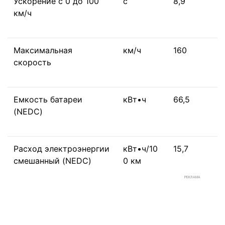
Ускорение с 0 до 100
с
8,9
км/ч
Максимальная
км/ч
160
скорость
Емкость батареи
кВт•ч
66,5
(NEDC)
Расход электроэнергии
кВт•ч/10
15,7
смешанный (NEDC)
0 км
РЕКЛАМА