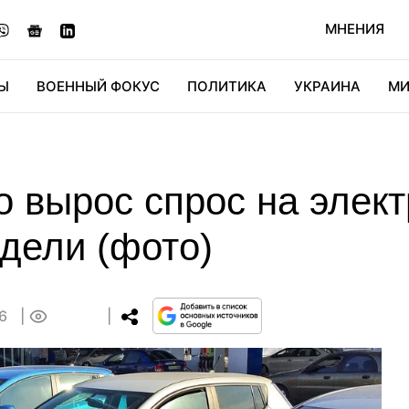
МНЕНИЯ
Ы
ВОЕННЫЙ ФОКУС
ПОЛИТИКА
УКРАИНА
МИ
ОНОМИКА
ДИДЖИТАЛ
АВТО
МИРФАН
КУЛЬТ
о вырос спрос на элек
дели (фото)
36
0