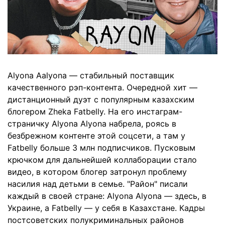
Аlyona Аalyona — стабильный поставщик
качественного рэп-контента. Очередной хит —
дистанционный дуэт с популярным казахским
блогером Zheka Fatbelly. На его инстаграм-
страничку Аlyona Аlyona набрела, роясь в
безбрежном контенте этой соцсети, а там у
Fatbelly больше 3 млн подписчиков. Пусковым
крючком для дальнейшей коллаборации стало
видео, в котором блогер затронул проблему
насилия над детьми в семье. "Район" писали
каждый в своей стране: Аlyona Аlyona — здесь, в
Украине, а Fatbelly — у себя в Казахстане. Кадры
постсоветских полукриминальных районов