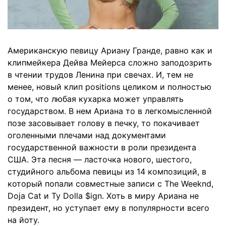
Американскую певицу Ариану Гранде, равно как и
клипмейкера Дейва Мейерса сложно заподозрить
в чтении трудов Ленина при свечах. И, тем не
менее, новый клип positions целиком и полностью
о том, что любая кухарка может управлять
государством. В нем Ариана то в легкомысленной
позе засовывает голову в печку, то покачивает
оголенными плечами над документами
государственной важности в роли президента
США. Эта песня — ласточка нового, шестого,
студийного альбома певицы из 14 композиций, в
который попали совместные записи с The Weeknd,
Doja Cat и Ty Dolla $ign. Хоть в миру Ариана не
президент, но уступает ему в популярности всего
на йоту.