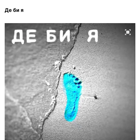
Де би я