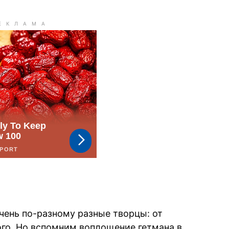
чень по-разному разные творцы: от
го. Но вспомним воплощение гетмана в