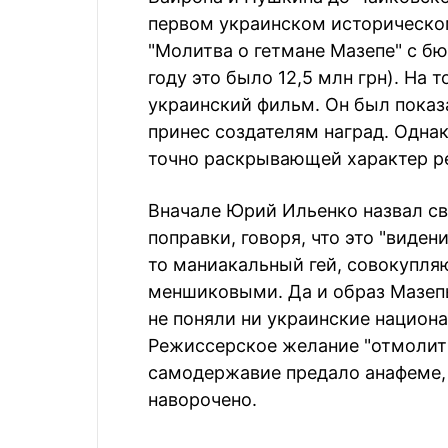
первом украинском историческо
"Молитва о гетмане Мазепе" с б
году это было 12,5 млн грн). На
украинский фильм. Он был показа
принес создателям наград. Одна
точно раскрывающей характер р
Вначале Юрий Ильенко назвал св
поправки, говоря, что это "видени
то маниакальный гей, совокупля
меншиковыми. Да и образ Мазепы
не поняли ни украинские национ
Режиссерское желание "отмолить
самодержавие предало анафеме, 
наворочено.