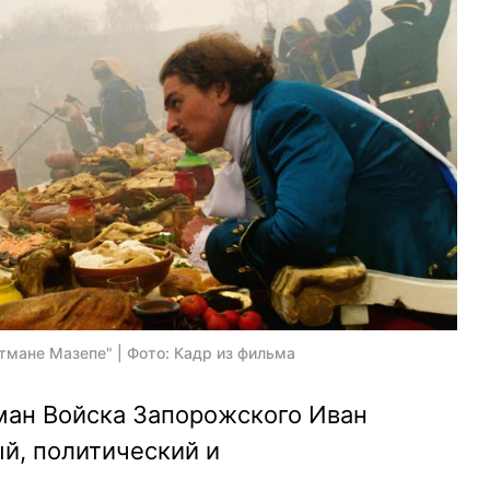
етмане Мазепе" | Фото: Кадр из фильма
ман Войска Запорожского Иван
й, политический и