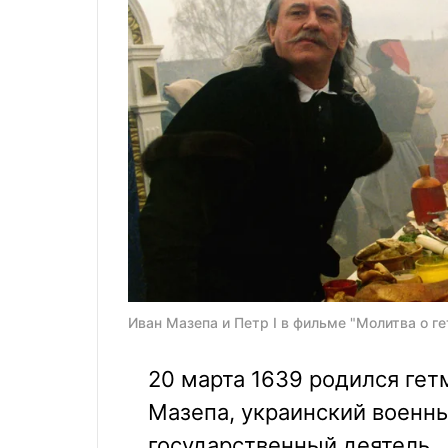
Иван Мазепа и Петр І в фильме "Молитва о г
20 марта 1639 родился гет
Мазепа, украинский военны
государственный деятель.