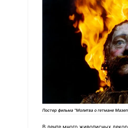
Постер фильма "Молитва о гетмане Мазеп
В ленте много живописных декор