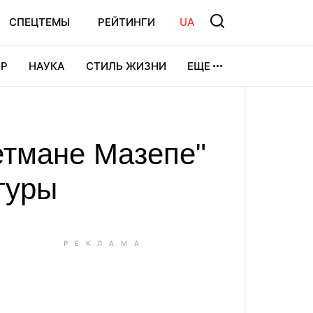
СПЕЦТЕМЫ
РЕЙТИНГИ
UA
Р
НАУКА
СТИЛЬ ЖИЗНИ
ЕЩЕ
УРА
ВИДЕОИГРЫ
СПОРТ
етмане Мазепе"
гуры