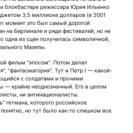
м блокбастере режиссера Юрия Ильенко
юджетом 3,5 миллиона долларов (в 2001
 тот момент это был самый дорогой
н на Берлинале и ряде фестивалей, но не
ко одна из сцен получилась символичной,
еального Мазепы.
ой фильм "эпосом". Потом делал
я", "фантасмагория". Тут и Петр I — какой-
ющийся с солдатами и прочими
 — крайне неоднозначный. Его в целом
алисты, ни антинационалисты.
" гетмана, которого российское
понятно, но тут было как-то слишком все