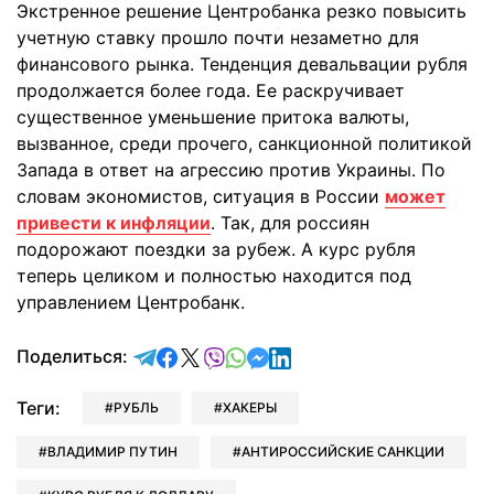
Экстренное решение Центробанка резко повысить
учетную ставку прошло почти незаметно для
финансового рынка. Тенденция девальвации рубля
продолжается более года. Ее раскручивает
существенное уменьшение притока валюты,
вызванное, среди прочего, санкционной политикой
Запада в ответ на агрессию против Украины. По
словам экономистов, ситуация в России
может
привести к инфляции
. Так, для россиян
подорожают поездки за рубеж. А курс рубля
теперь целиком и полностью находится под
управлением Центробанк.
отправить в Telegram
поделиться в Facebook
поделиться в X
отправить в Viber
отправить в Whatsapp
отправить в Messenger
отправить в LinkedIn
Поделиться:
Теги:
РУБЛЬ
ХАКЕРЫ
ВЛАДИМИР ПУТИН
АНТИРОССИЙСКИЕ САНКЦИИ