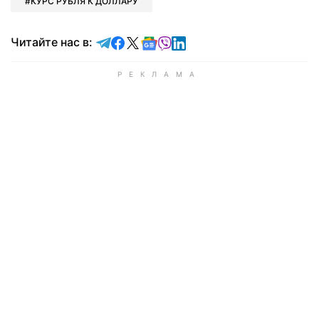
КУРС РУБЛЯ К ДОЛЛАРУ
Читайте в Telegram
Читайте в Facebook
Читайте в X
Читайте в Google news
Читайте в Viber
Читайте в LinkedIn
Читайте нас в: