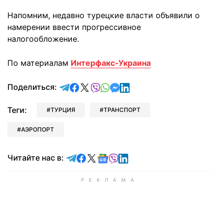
Напомним, недавно турецкие власти объявили о
намерении ввести прогрессивное
налогообложение.
По материалам
Интерфакс-Украина
отправить в Telegram
поделиться в Facebook
поделиться в X
отправить в Viber
отправить в Whatsapp
отправить в Messenger
отправить в LinkedIn
Поделиться:
Теги:
ТУРЦИЯ
ТРАНСПОРТ
АЭРОПОРТ
Читайте в Telegram
Читайте в Facebook
Читайте в X
Читайте в Google news
Читайте в Viber
Читайте в LinkedIn
Читайте нас в: