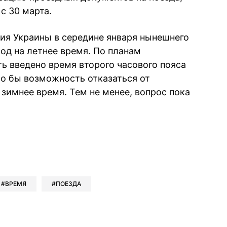
с 30 марта.
ия Украины в середине января нынешнего
од на летнее время. По планам
ь введено время второго часового пояса
ло бы возможность отказаться от
 зимнее время. Тем не менее, вопрос пока
book
iber
в Whatsapp
ь в Messenger
ить в LinkedIn
ВРЕМЯ
ПОЕЗДА
ook
Google news
 Viber
е в LinkedIn