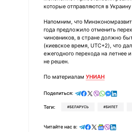
которые отправляются в Украину 
Напомним, что Минэкономразвит
года предложило отменить перех
чиновников, в стране должно быт
(киевское время, UTC+2), что да
ежегодного перехода на летнее и
не решен.
По материалам
УНИАН
отправить в Telegram
поделиться в Face
поделиться в X
отправить в V
отправить 
отправит
отправ
Поделиться:
Теги:
БЕЛАРУСЬ
БИЛЕТ
Читайте в Telegram
Читайте в Faceb
Читайте в X
Читайте в 
Читайте в
Читайт
Читайте нас в: