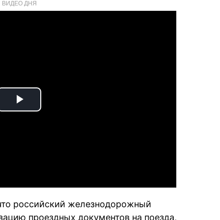
ВИДЕО ДНЯ
Play
Video
 что российский железнодорожный
ацию проездных документов на поезда,