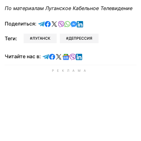
По материалам Луганское Кабельное Телевидение
отправить в Telegram
поделиться в Facebook
поделиться в X
отправить в Viber
отправить в Whatsapp
отправить в Messenger
отправить в LinkedIn
Поделиться:
Теги:
ЛУГАНСК
ДЕПРЕССИЯ
Читайте в Telegram
Читайте в Facebook
Читайте в X
Читайте в Google news
Читайте в Viber
Читайте в LinkedIn
Читайте нас в: