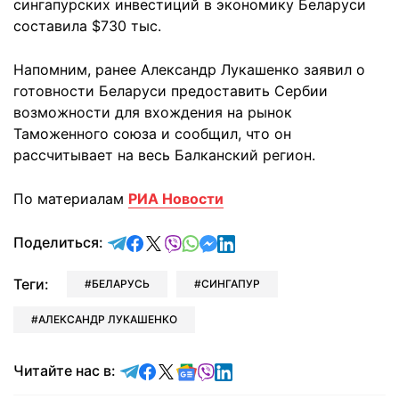
сингапурских инвестиций в экономику Беларуси
составила $730 тыс.
Напомним, ранее Александр Лукашенко заявил о
готовности Беларуси предоставить Сербии
возможности для вхождения на рынок
Таможенного союза и сообщил, что он
рассчитывает на весь Балканский регион.
По материалам
РИА Новости
отправить в Telegram
поделиться в Facebook
поделиться в X
отправить в Viber
отправить в Whatsapp
отправить в Messenger
отправить в LinkedIn
Поделиться:
Теги:
БЕЛАРУСЬ
СИНГАПУР
АЛЕКСАНДР ЛУКАШЕНКО
Читайте в Telegram
Читайте в Facebook
Читайте в X
Читайте в Google news
Читайте в Viber
Читайте в LinkedIn
Читайте нас в: