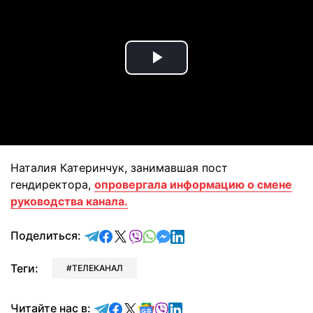
Play
Video
Наталия Катеринчук, занимавшая пост
гендиректора,
опровергала информацию о смене
руководства канала.
отправить в Telegram
поделиться в Facebook
поделиться в X
отправить в Viber
отправить в Whatsapp
отправить в Messenger
отправить в LinkedIn
Поделиться:
Теги:
ТЕЛЕКАНАЛ
Читайте в Telegram
Читайте в Facebook
Читайте в X
Читайте в Google news
Читайте в Viber
Читайте в LinkedIn
Читайте нас в: