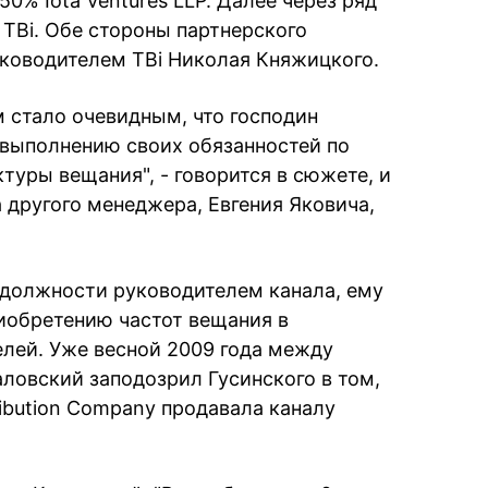
0% Iota Ventures LLP. Далее через ряд
ТВi. Обе стороны партнерского
ководителем ТВi Николая Княжицкого.
м стало очевидным, что господин
 выполнению своих обязанностей по
туры вещания", - говорится в сюжете, и
а другого менеджера, Евгения Яковича,
 должности руководителем канала, ему
иобретению частот вещания в
лей. Уже весной 2009 года между
аловский заподозрил Гусинского в том,
ribution Company продавала каналу