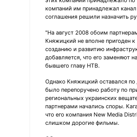
этих компаний принадлежало по 5
компаний им принадлежал канал 
соглашения решили назначить ру
"На август 2008 обоим партнера
Княжицкий не вполне пригоден к
созданию и развитию инфраструк
добавляется, что его заменяют н
бывшего главу НТВ.
Однако Княжицкий оставался по
было перепоручено работу по пр
региональных украинских вещате
партнерами начались споры. Каг
что его компания New Media Dist
слишком дорогие фильмы.