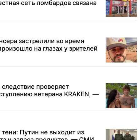
вестная сеть ломбардов связана
нсера застрелили во время
 произошло на глазах у зрителей
 следствие проверяет
еступлению ветерана KRAKEN, —
 тени: Путин не выходит из
та и запаса продуктов, — СМИ