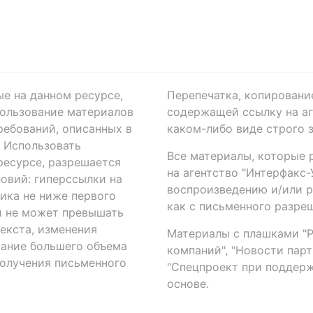
ые на данном ресурсе,
Перепечатка, копировани
ользование материалов
содержащей ссылку на аге
ребований, описанных в
каком-либо виде строго 
. Использовать
Все материалы, которые 
есурсе, разрешается
на агентство "Интерфакс
овий: гиперссылки на
воспроизведению и/или 
ика не ниже первого
как с письменного разреш
й не может превышать
екста, изменения
Материалы с плашками "Р"
вание большего объема
компаний", "Новости парти
получения письменного
"Спецпроект при поддерж
основе.