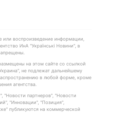
е или воспроизведение информации,
нтство ИнА "Українські Новини", в
запрещены.
размещены на этом сайте со ссылкой
-Украина", не подлежат дальнейшему
распространению в любой форме, кроме
ения агентства.
, "Новости партнеров", "Новости
й", "Инновации", "Позиция",
ке" публикуются на коммерческой