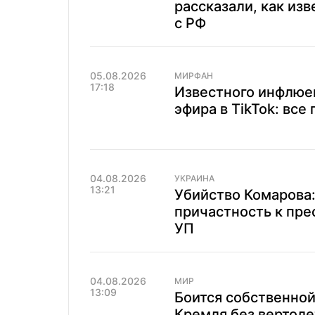
рассказали, как из
с РФ
05.08.2026
МИРФАН
17:18
Известного инфлюе
эфира в TikTok: все
04.08.2026
УКРАИНА
13:21
Убийство Комарова:
причастность к пр
УП
04.08.2026
МИР
13:09
Боится собственной
Кремля без вертоле