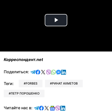
Play
Video
Корреспондент.net
отправить в Telegram
поделиться в Facebook
поделиться в X
отправить в Viber
отправить в Whatsapp
отправить в Messenger
отправить в LinkedIn
Поделиться:
Теги:
FORBES
РИНАТ АХМЕТОВ
ПЕТР ПОРОШЕНКО
Читайте в Telegram
Читайте в Facebook
Читайте в X
Читайте в Google news
Читайте в Viber
Читайте в LinkedIn
Читайте нас в: