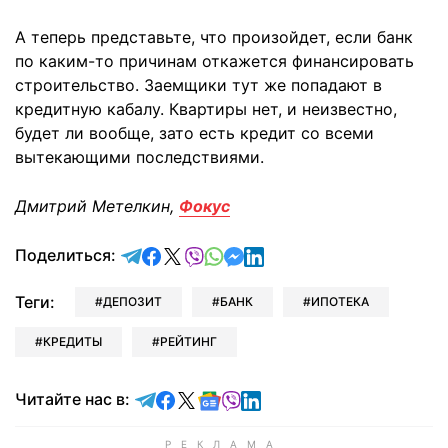
А теперь представьте, что произойдет, если банк
по каким-то причинам откажется финансировать
строительство. Заемщики тут же попадают в
кредитную кабалу. Квартиры нет, и неизвестно,
будет ли вообще, зато есть кредит со всеми
вытекающими последствиями.
Дмитрий Метелкин,
Фокус
отправить в Telegram
поделиться в Facebook
поделиться в X
отправить в Viber
отправить в Whatsapp
отправить в Messenger
отправить в LinkedIn
Поделиться:
Теги:
ДЕПОЗИТ
БАНК
ИПОТЕКА
КРЕДИТЫ
РЕЙТИНГ
Читайте в Telegram
Читайте в Facebook
Читайте в X
Читайте в Google news
Читайте в Viber
Читайте в LinkedIn
Читайте нас в: