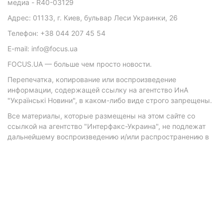
медиа - R40-03129
Адрес: 01133, г. Киев, бульвар Леси Украинки, 26
Телефон: +38 044 207 45 54
E-mail: info@focus.ua
FOCUS.UA — больше чем просто новости.
Перепечатка, копирование или воспроизведение
информации, содержащей ссылку на агентство ИнА
"Українські Новини", в каком-либо виде строго запрещены.
Все материалы, которые размещены на этом сайте со
ссылкой на агентство "Интерфакс-Украина", не подлежат
дальнейшему воспроизведению и/или распространению в
любой форме, кроме как с письменного разрешения
агентства.
Материалы с плашками "Р", "Новости партнеров", "Новости
компаний", "Новости партий", "Инновации", "Позиция",
"Спецпроект при поддержке" публикуются на
коммерческой основе.