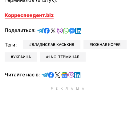
терминалов (9 штук).
Корреспондент.biz
отправить в Telegram
поделиться в Facebook
поделиться в X
отправить в Viber
отправить в Whatsapp
отправить в Messenger
отправить в LinkedIn
Поделиться:
Теги:
ВЛАДИСЛАВ КАСЬКИВ
ЮЖНАЯ КОРЕЯ
УКРАИНА
LNG-ТЕРМИНАЛ
Читайте в Telegram
Читайте в Facebook
Читайте в X
Читайте в Google news
Читайте в Viber
Читайте в LinkedIn
Читайте нас в: