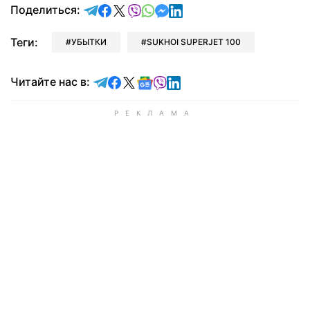
отправить в Telegram
поделиться в Facebook
поделиться в X
отправить в Viber
отправить в Whatsapp
отправить в Messenger
отправить в LinkedIn
Поделиться:
Теги:
УБЫТКИ
SUKHOI SUPERJET 100
Читайте в Telegram
Читайте в Facebook
Читайте в X
Читайте в Google news
Читайте в Viber
Читайте в LinkedIn
Читайте нас в: