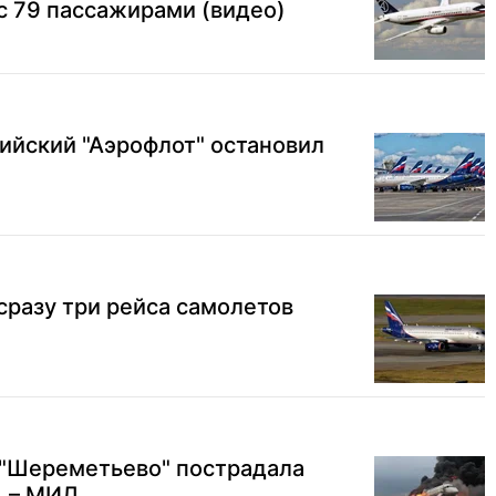
 с 79 пассажирами (видео)
сийский "Аэрофлот" остановил
сразу три рейса самолетов
 "Шереметьево" пострадала
, – МИД