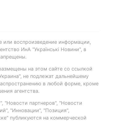
е или воспроизведение информации,
нтство ИнА "Українські Новини", в
запрещены.
размещены на этом сайте со ссылкой
-Украина", не подлежат дальнейшему
распространению в любой форме, кроме
ения агентства.
, "Новости партнеров", "Новости
й", "Инновации", "Позиция",
ке" публикуются на коммерческой