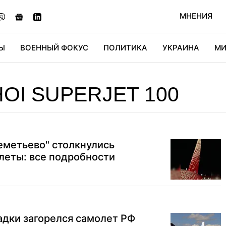
МНЕНИЯ
Ы
ВОЕННЫЙ ФОКУС
ПОЛИТИКА
УКРАИНА
МИ
ОНОМИКА
ДИДЖИТАЛ
АВТО
МИРФАН
КУЛЬТ
OI SUPERJET 100
еметьево" столкнулись
леты: все подробности
адки загорелся самолет РФ