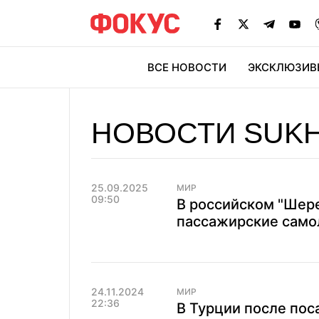
ВСЕ НОВОСТИ
ЭКСКЛЮЗИВ
ЭК
НОВОСТИ SUKH
25.09.2025
МИР
09:50
В российском "Шер
пассажирские само
24.11.2024
МИР
22:36
В Турции после пос