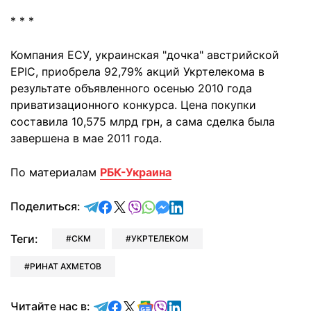
* * *
Компания ЕСУ, украинская "дочка" австрийской
EPIC, приобрела 92,79% акций Укртелекома в
результате объявленного осенью 2010 года
приватизационного конкурса. Цена покупки
составила 10,575 млрд грн, а сама сделка была
завершена в мае 2011 года.
По материалам
РБК-Украина
отправить в Telegram
поделиться в Facebook
поделиться в X
отправить в Viber
отправить в Whatsapp
отправить в Messenger
отправить в LinkedIn
Поделиться:
Теги:
СКМ
УКРТЕЛЕКОМ
РИНАТ АХМЕТОВ
Читайте в Telegram
Читайте в Facebook
Читайте в X
Читайте в Google news
Читайте в Viber
Читайте в LinkedIn
Читайте нас в: