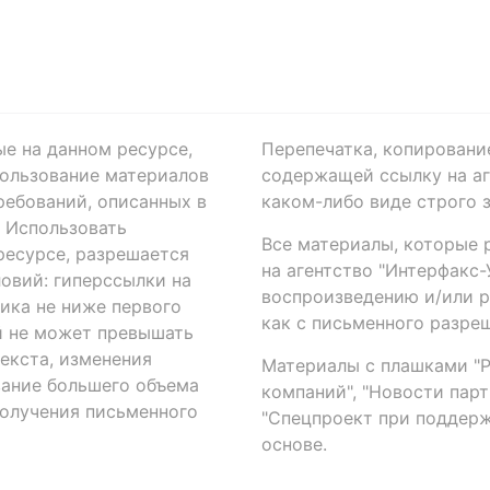
ые на данном ресурсе,
Перепечатка, копировани
ользование материалов
содержащей ссылку на аге
ребований, описанных в
каком-либо виде строго 
. Использовать
Все материалы, которые 
есурсе, разрешается
на агентство "Интерфакс
овий: гиперссылки на
воспроизведению и/или 
ика не ниже первого
как с письменного разреш
й не может превышать
екста, изменения
Материалы с плашками "Р"
вание большего объема
компаний", "Новости парти
получения письменного
"Спецпроект при поддерж
основе.