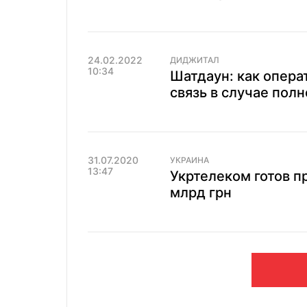
24.02.2022
ДИДЖИТАЛ
10:34
Шатдаун: как опера
связь в случае пол
31.07.2020
УКРАИНА
13:47
​​​​​​​Укртелеком гото
млрд грн