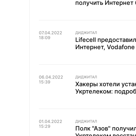
получить Интернет 
07.04.2022
ДИДЖИТАЛ
18:09
Lifecell предостав
Интернет, Vodafone
06.04.2022
ДИДЖИТАЛ
15:39
Хакеры хотели уста
Укртелеком: подро
01.04.2022
ДИДЖИТАЛ
15:29
Полк "Азов" получил 
Укртелеком восстан