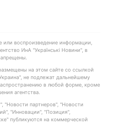
е или воспроизведение информации,
нтство ИнА "Українські Новини", в
запрещены.
размещены на этом сайте со ссылкой
-Украина", не подлежат дальнейшему
распространению в любой форме, кроме
ения агентства.
, "Новости партнеров", "Новости
й", "Инновации", "Позиция",
ке" публикуются на коммерческой