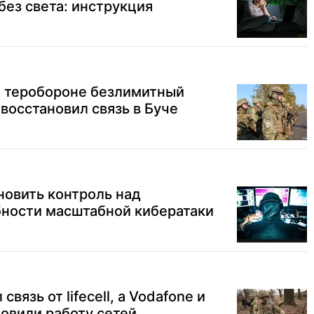
без света: инструкция
ил теробороне безлимитный
 восстановил связь в Буче
новить контроль над
бности масштабной кибератаки
связь от lifecell, а Vodafonе и
овили работу сетей