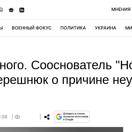
МНЕНИЯ
Ы
ВОЕННЫЙ ФОКУС
ПОЛИТИКА
УКРАИНА
МИ
ОНОМИКА
ДИДЖИТАЛ
АВТО
МИРФАН
КУЛЬТ
ного. Сооснователь "Н
решнюк о причине неу
9:08
0