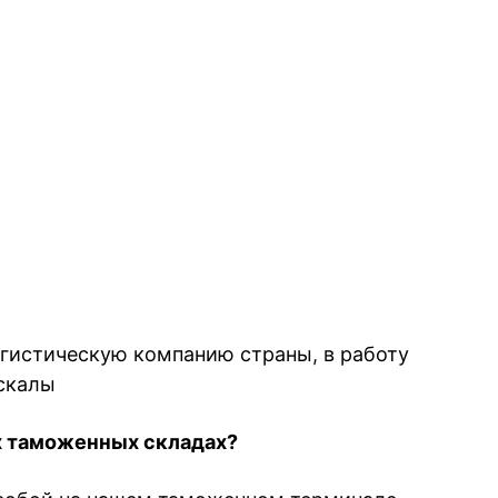
гистическую компанию страны, в работу
РЕКЛАМА
скалы
х таможенных складах?