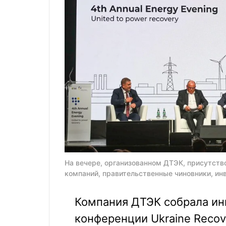
На вечере, организованном ДТЭК, присутст
компаний, правительственные чиновники, ин
Компания ДТЭК собрала ин
конференции Ukraine Recov