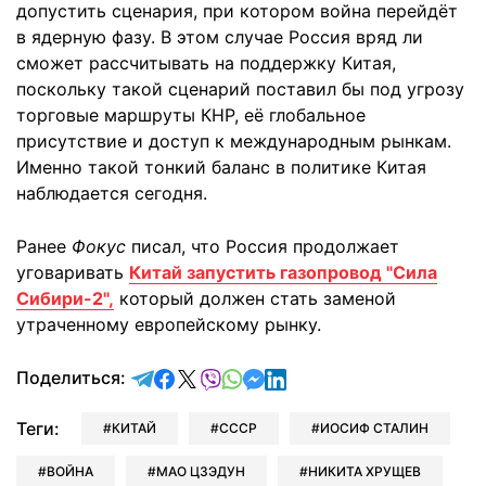
допустить сценария, при котором война перейдёт
в ядерную фазу. В этом случае Россия вряд ли
сможет рассчитывать на поддержку Китая,
поскольку такой сценарий поставил бы под угрозу
торговые маршруты КНР, её глобальное
присутствие и доступ к международным рынкам.
Именно такой тонкий баланс в политике Китая
наблюдается сегодня.
Ранее
Фокус
писал, что Россия продолжает
уговаривать
Китай запустить газопровод "Сила
Сибири-2",
который должен стать заменой
утраченному европейскому рынку.
отправить в Telegram
поделиться в Facebook
поделиться в X
отправить в Viber
отправить в Whatsapp
отправить в Messenger
отправить в LinkedIn
Поделиться:
Теги:
КИТАЙ
СССР
ИОСИФ СТАЛИН
ВОЙНА
МАО ЦЗЭДУН
НИКИТА ХРУЩЕВ