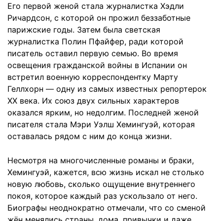
Его первой женой стала журналистка Хэдли
Ричардсон, с которой он прожил беззаботные
парижские годы. Затем была светская
журналистка Полин Пфайфер, ради которой
писатель оставил первую семью. Во время
освещения гражданской войны в Испании он
встретил военную корреспондентку Марту
Геллхорн — одну из самых известных репортерок
ХХ века. Их союз двух сильных характеров
оказался ярким, но недолгим. Последней женой
писателя стала Мэри Уэлш Хемингуэй, которая
оставалась рядом с ним до конца жизни.
Несмотря на многочисленные романы и браки,
Хемингуэй, кажется, всю жизнь искал не столько
новую любовь, сколько ощущение внутреннего
покоя, которое каждый раз ускользало от него.
Биографы неоднократно отмечали, что со сменой
жён менялись страны, дома, привычки и даже