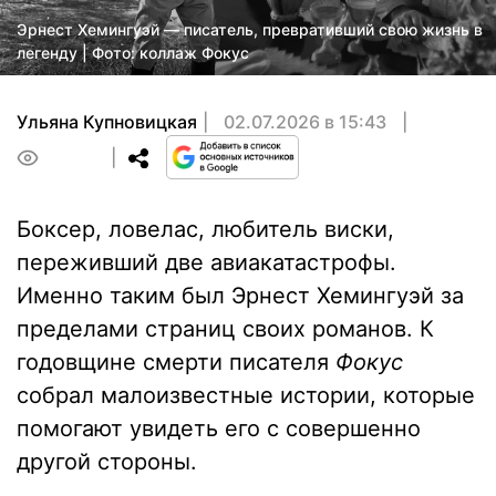
Эрнест Хемингуэй — писатель, превративший свою жизнь в
легенду | Фото: коллаж Фокус
Ульяна Купновицкая
02.07.2026 в 15:43
0
Боксер, ловелас, любитель виски,
переживший две авиакатастрофы.
Именно таким был Эрнест Хемингуэй за
пределами страниц своих романов. К
годовщине смерти писателя
Фокус
собрал малоизвестные истории, которые
помогают увидеть его с совершенно
другой стороны.