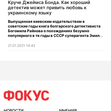
Круче Джеймса Бонда. Как хороший
детектив может привить любовь к
украинскому языку
Выпущенная киевским издательством в
советские годы книга болгарского детективиста
Богомила Райнова о похождениях безумно
популярного в те годы в СССР суперагента Эмиля
Боева, стала для многих, также, и окном в мир
украинского языка.
21.01.2021 14:42
НОВОСТИ
МНЕНИЯ