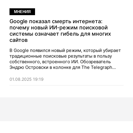
МНЕНИЯ
Google показал смерть интернета:
почему новый ИИ-режим поисковой
системы означает гибель для многих
сайтов
В Google появился новый режим, который убирает
традиционные поисковые результаты в пользу
собственного, встроенного ИИ. Обозреватель
Эндрю Островски в колонке для The Telegraph
констатирует этим смерть того интернета, к
которому мы привыкли, и предрекает гибель
01.08.2025 19:19
большинству сайтов, чье существование
обеспечивалось старой моделью поиска