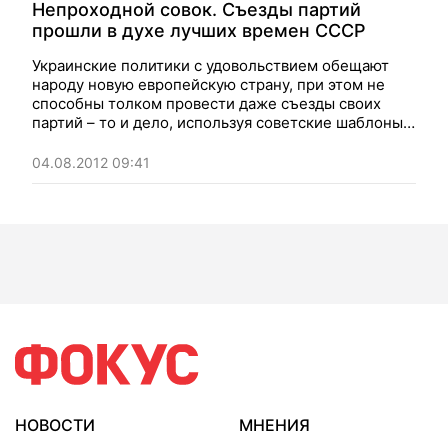
Непроходной совок. Съезды партий
прошли в духе лучших времен СССР
Украинские политики с удовольствием обещают
народу новую европейскую страну, при этом не
способны толком провести даже съезды своих
партий – то и дело, используя советские шаблоны,
пишет на Фокус.ua политический обозреватель
журнала "Фокус" Мария Жартовская
04.08.2012 09:41
НОВОСТИ
МНЕНИЯ