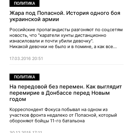
ПОЛИТИКА
Жара под Попасной. История одного боя
украинской армии
Российские пропагандисты разгоняют по соцсетям
новость, что "каратели хунты дистанционно
изнасиловали и почти убили девочку".
Никакой девочки не было и в помине, а как все
происходило на самом деле – в материале нашего
военного корреспондента
17.03.2016 20:51
ПОЛИТИКА
На передовой без перемен. Как выглядит
перемирие в Донбассе перед Новым
годом
Корреспондент Фокуса побывал на одном из
участков фронта недалеко от Попасной, который
обороняют бойцы 11-го батальона
30.12.2015 17:11