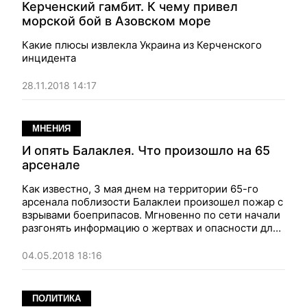
Керченский гамбит. К чему привел
морской бой в Азовском море
Какие плюсы извлекла Украина из Керченского
инцидента
28.11.2018 14:17
МНЕНИЯ
И опять Балаклея. Что произошло на 65
арсенале
Как известно, 3 мая днем на территории 65-го
арсенала поблизости Балаклеи произошел пожар с
взрывами боеприпасов. Мгновенно по сети начали
разгонять информацию о жертвах и опасности для
окружающих населенных пунктов. Итак, что же
произошло на самом деле?
04.05.2018 18:16
ПОЛИТИКА