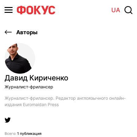
UA
Авторы
Давид Кириченко
Журналист-фрилансер
Журналист-фрилансер. Редактор англоязычного онлайн-
издания Euromaidan Press
Всего:
1 публикация