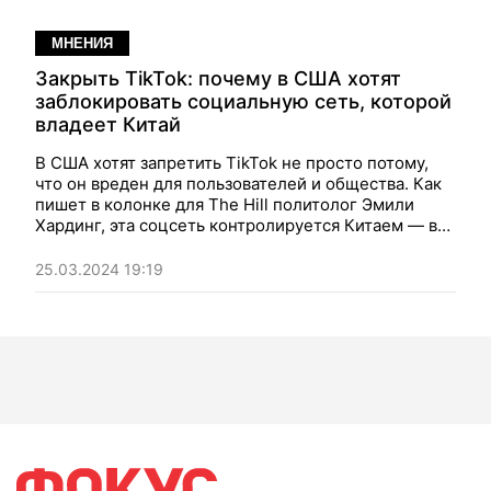
МНЕНИЯ
Закрыть TikTok: почему в США хотят
заблокировать социальную сеть, которой
владеет Китай
В США хотят запретить TikTok не просто потому,
что он вреден для пользователей и общества. Как
пишет в колонке для The Hill политолог Эмили
Хардинг, эта соцсеть контролируется Китаем — в
значит, становится уже политическим
инструментом
25.03.2024 19:19