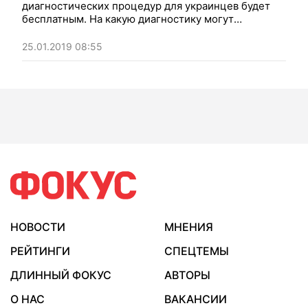
диагностических процедур для украинцев будет
бесплатным. На какую диагностику могут
надеяться украинцы и хватит ли для этого
выделенных из бюджета средств, разбирался
25.01.2019 08:55
Фокус
НОВОСТИ
МНЕНИЯ
РЕЙТИНГИ
СПЕЦТЕМЫ
ДЛИННЫЙ ФОКУС
АВТОРЫ
О НАС
ВАКАНСИИ